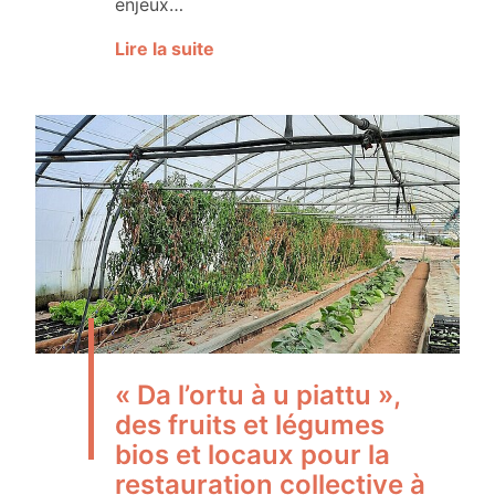
enjeux…
Lire la suite
« Da l’ortu à u piattu »,
des fruits et légumes
bios et locaux pour la
restauration collective à