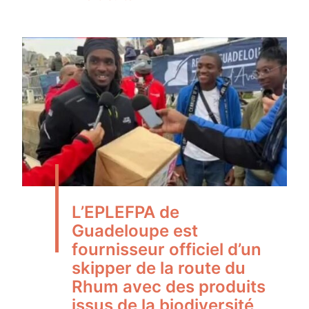
L’EPLEFPA de
Guadeloupe est
fournisseur officiel d’un
skipper de la route du
Rhum avec des produits
issus de la biodiversité