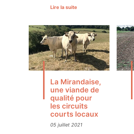
Lire la suite
La Mirandaise,
une viande de
qualité pour
les circuits
courts locaux
05 juillet 2021