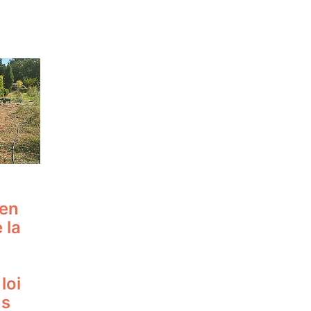
men
 la
loi
ns