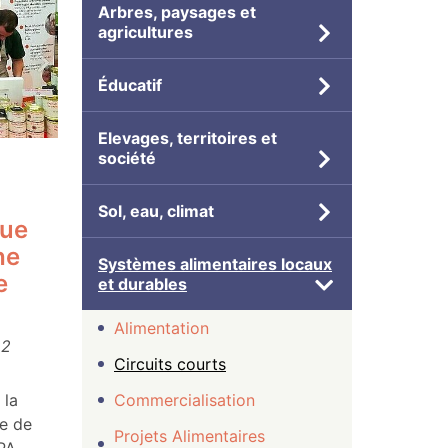
Arbres, paysages et
agricultures
Éducatif
Elevages, territoires et
société
Sol, eau, climat
que
he
Systèmes alimentaires locaux
e
et durables
Alimentation
22
Circuits courts
 la
Commercialisation
he de
Projets Alimentaires