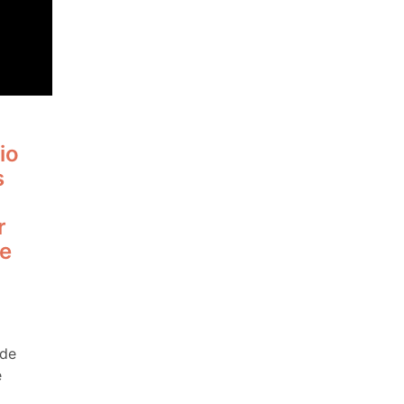
io
s
r
e
 de
e