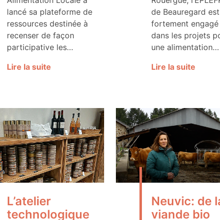
Alimentation Locale a
Rouergue, l’EPLEF
lancé sa plateforme de
de Beauregard est
ressources destinée à
fortement engagé
recenser de façon
dans les projets p
participative les…
une alimentation…
Lire la suite
Lire la suite
L’atelier
Neuvic: de l
technologique
viande bio