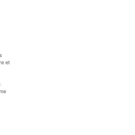
s
re et
c
ème