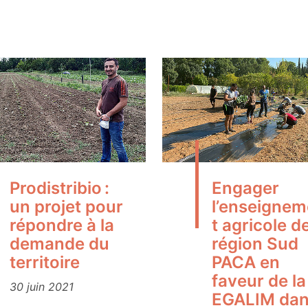
Prodistribio :
Engager
un projet pour
l’enseigne
répondre à la
t agricole de
demande du
région Sud
territoire
PACA en
faveur de la 
30 juin 2021
EGALIM da