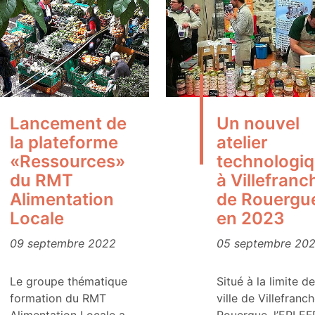
Lancement de
Un nouvel
la plateforme
atelier
«Ressources»
technologi
du RMT
à Villefranc
Alimentation
de Rouergu
Locale
en 2023
09 septembre 2022
05 septembre 20
Le groupe thématique
Situé à la limite de
formation du RMT
ville de Villefranc