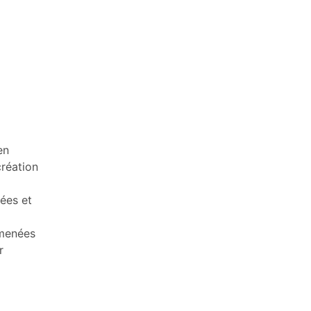
en
création
ées et
amenées
r