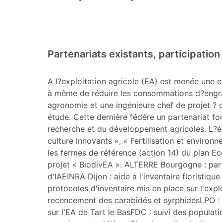
Partenariats existants, participatio
A l?exploitation agricole (EA) est menée une e
à même de réduire les consommations d?engrai
agronomie et une ingénieure chef de projet ? 
étude. Cette dernière fédère un partenariat f
recherche et du développement agricoles. L?
culture innovants », « Fertilisation et environ
les fermes de référence (action 14) du plan Ec
projet « BiodivEA ». ALTERRE Bourgogne : part
d'IAEINRA Dijon : aide à l'inventaire floristi
protocoles d'inventaire mis en place sur l'exp
recencement des carabidés et syrphidésLPO : e
sur l'EA de Tart le BasFDC : suivi des populati