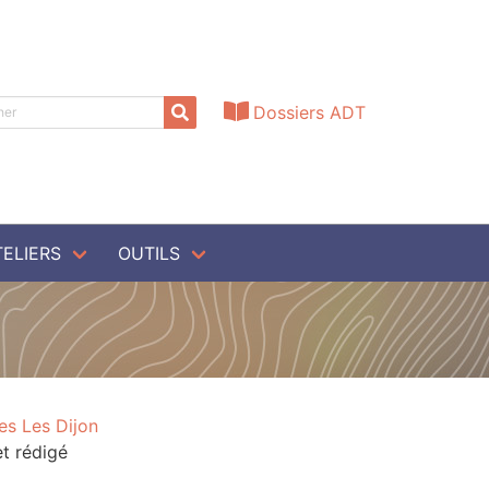
Dossiers ADT
TELIERS
OUTILS
s Les Dijon
et rédigé