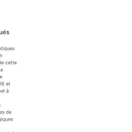
qués
atiques
en
de cette
la
e
16 et
el à
s
des de
giques