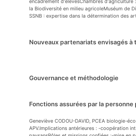
encadrement d'élèvesChambres d'agriculture : 
la Biodiversité en milieu agricoleMuséum de D
SSNB : expertise dans la détermination des a
Nouveaux partenariats envisagés à t
Gouvernance et méthodologie
Fonctions assurées par la personne 
Geneviève CODOU-DAVID, PCEA biologie-écolo
APV.Implications antérieures : -coopération in
paysansRôles et missions confiées :-mise en pl