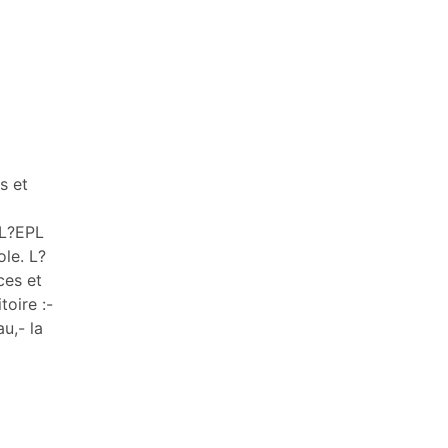
s et
 L?EPL
le. L?
ces et
toire :-
u,- la