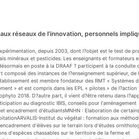
n aux réseaux de l'innovation, personnels impli
xpérimentation, depuis 2003, dont l?objet est le test de pr
s minéraux et pesticides. Les enseignants et formateurs 
désormais en poste à la DRAAF ? participent à la conduite 
ort composé des instances de l?enseignement supérieur, de 
établissement est membre fondateur des RMT « Systèmes d
nement » et est compris dans les EPL « pilotes » de l?action 
ophyto 2018. D?autre part, il vient d?être retenu dans l?app
icipation au diagnostic IBIS, conseils pour l'aménagement
que et encadrement d'étudiantsMNHN : Elaboration de certain
loitationARVALIS-Institut du végétal : formation aux métho
ncadrement d'élèves sur le terrain lors d'études ornitholo
ons d'espèces chassables sur le territoire de la ferme et