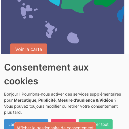
Voir la carte
Consentement aux
cookies
Actualités
Bonjour ! Pourrions-nous activer des services supplémentaires
Agenda
pour
Mercatique, Publicité, Mesure d'audience & Vidéos
?
Mentions légales
Vous pouvez toujours modifier ou retirer votre consentement
Rechercher
plus tard.
Nous contacter
Laissez-moi choisir
Je refuse
Accepter tout
Afficher le gestionnaire de consentement