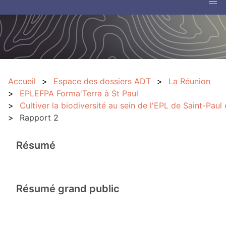
Accueil
Espace des dossiers ADT
La Réunion
EPLEFPA Forma'Terra à St Paul
Cultiver la biodiversité au sein de l'EPL de Saint-Paul
Rapport 2
Résumé
Résumé grand public