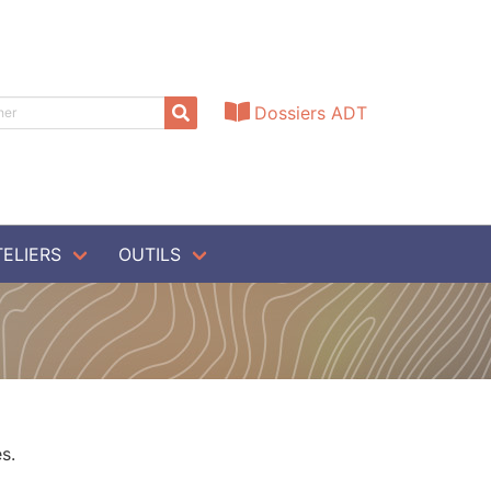
Dossiers ADT
TELIERS
OUTILS
s.