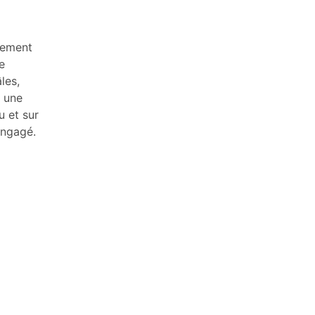
nnement
e
les,
r une
u et sur
engagé.