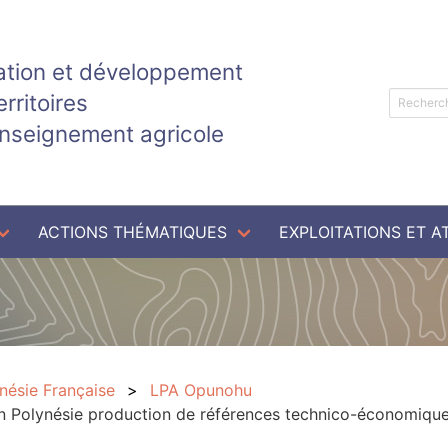
tion et développement
erritoires
enseignement agricole
ACTIONS THÉMATIQUES
EXPLOITATIONS ET A
nésie Française
LPA Opunohu
en Polynésie production de références technico-économique