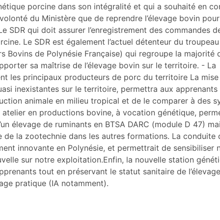
nétique porcine dans son intégralité et qui a souhaité en con
 volonté du Ministère que de reprendre l’élevage bovin pou
Le SDR qui doit assurer l’enregistrement des commandes d
rcine. Le SDR est également l’actuel détenteur du troupeau
Bovins de Polynésie Française) qui regroupe la majorité 
orter sa maîtrise de l’élevage bovin sur le territoire. - La
nt les principaux producteurs de porc du territoire La mise
si inexistantes sur le territoire, permettra aux apprenants
ction animale en milieu tropical et de le comparer à des 
l atelier en productions bovine, à vocation génétique, perm
e d’un élevage de ruminants en BTSA DARC (module D 47) mai
ge de la zootechnie dans les autres formations. La conduite 
ment innovante en Polynésie, et permettrait de sensibiliser 
elle sur notre exploitation.Enfin, la nouvelle station génét
pprenants tout en préservant le statut sanitaire de l’élevage
sage pratique (IA notamment).