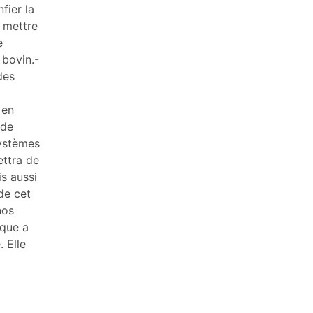
fier la
r mettre
e
 bovin.-
des
 en
 de
systèmes
ettra de
s aussi
de cet
nos
ique a
. Elle