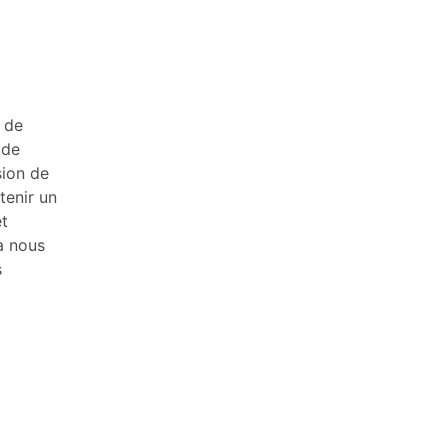
e de
 de
sion de
tenir un
et
a nous
s