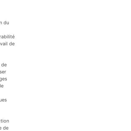
on du
abilité
vail de
s de
ser
ges
de
ques
ction
e de