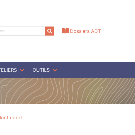
Dossiers ADT
TELIERS
OUTILS
Montmorot