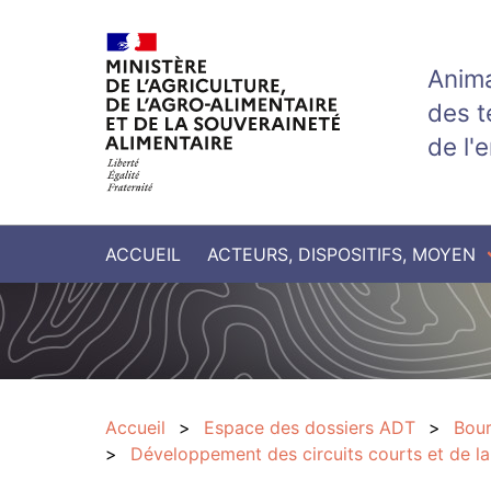
Aller au contenu principal
Anima
des t
de l'
ACCUEIL
ACTEURS, DISPOSITIFS, MOYEN
Accueil
Espace des dossiers ADT
Bou
Développement des circuits courts et de la