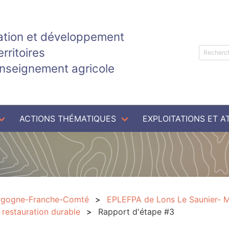
tion et développement
erritoires
enseignement agricole
ACTIONS THÉMATIQUES
EXPLOITATIONS ET A
rgogne-Franche-Comté
EPLEFPA de Lons Le Saunier- 
 restauration durable
Rapport d'étape #3